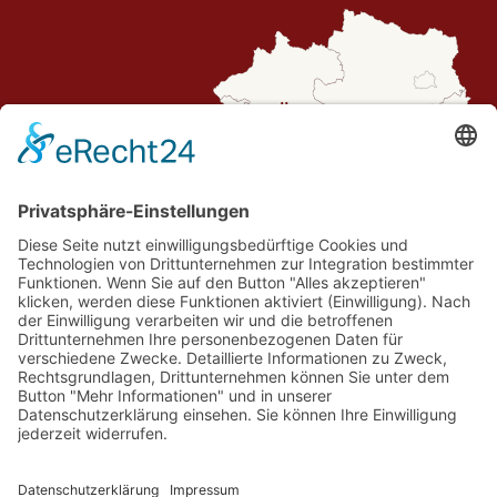
Routenplaner
© Spiele- und Buchhotel Tschitscher.
Website by OM
.