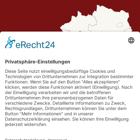
Routenplaner
© Spiele- und Buchhotel Tschitscher.
Website by OM
.