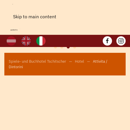
Skip to main content
Wassererlebnispark Galitzenklamm ©Isep CK
Spiele- und Buchhotel Tschitscher
Hotel
Attivita /
Dintorini
Esperienza in
montagna Tirolo