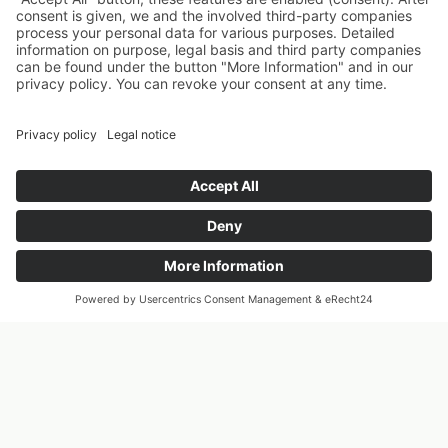
Spiele- und Buchhotel Tschitscher
Hotel
Rooms and
Rates
Kategorie FEINER - Zimmer Backgammon